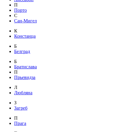
П
Порто
С
Сан-Мигел
К
Констанца
Б
Белград
Б
Братислава
П
Прьевидза
Л
Любляна
З
Загреб
П
Прага