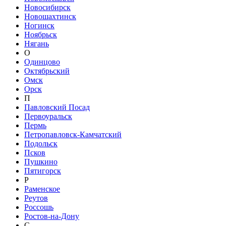
Новосибирск
Новошахтинск
Ногинск
Ноябрьск
Нягань
О
Одинцово
Октябрьский
Омск
Орск
П
Павловский Посад
Первоуральск
Пермь
Петропавловск-Камчатский
Подольск
Псков
Пушкино
Пятигорск
Р
Раменское
Реутов
Россошь
Ростов-на-Дону
С