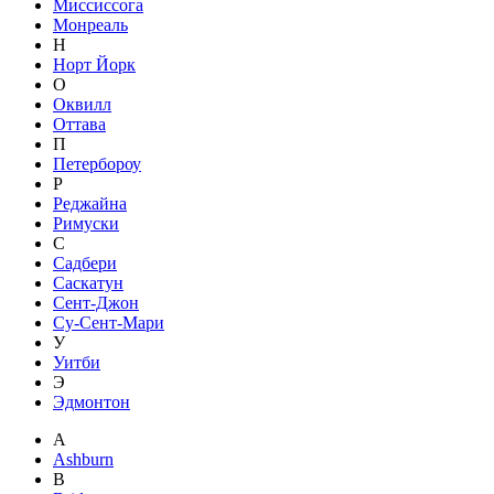
Миссиссога
Монреаль
Н
Норт Йорк
О
Оквилл
Оттава
П
Петербороу
Р
Реджайна
Римуски
С
Садбери
Саскатун
Сент-Джон
Су-Сент-Мари
У
Уитби
Э
Эдмонтон
A
Ashburn
B