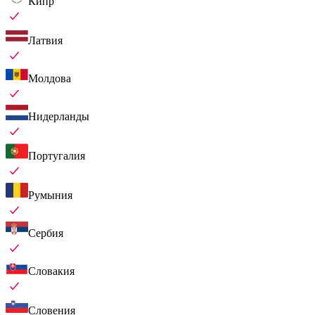
Кипр
Латвия
Молдова
Нидерланды
Португалия
Румыния
Сербия
Словакия
Словения