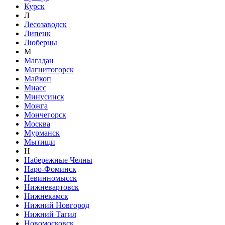
Курск
Л
Лесозаводск
Липецк
Люберцы
М
Магадан
Магнитогорск
Майкоп
Миасс
Минусинск
Можга
Мончегорск
Москва
Мурманск
Мытищи
Н
Набережные Челны
Наро-Фоминск
Невинномысск
Нижневартовск
Нижнекамск
Нижний Новгород
Нижний Тагил
Новомосковск