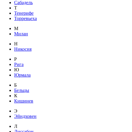
Сабадель
Т
Тенерифе
Торревьеха
М
Милан
Н
Никосия
Р
Рига
Ю
Юрмала
Б
Бельцы
К
Кишинев
Э
Эйндховен
Л
Лиссабон