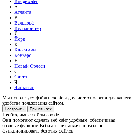
Bridgewater
А
Атланта
В
Вальдорф
Вестминстер
Й
Йорк
К
Киссимми
Коньерс
Н
Новый Орлеан
С
Сиэтл
Ч
Чинкотиг
Мы используем файлы cookie и другие технологии для вашего
удобства пользования сайтом.
Настроить
Принять все
Необходимые файлы cookie
Они помогают сделать веб-сайт удобным, обеспечивая
базовые функции Веб-сайт не сможет нормально
функционировать без этих файлов.