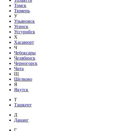
Тольятти
Томск
Тюмень
У
Ульяновск
Усинск
Уссурийск
Х
Хасавюрт
Ч
Чебоксары
Челябинск
Черногорск
Чита
Щ
Щелково
Я
Якутск
Т
Ташкент
Д
Дананг
Г