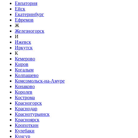
Евпатория
Ейск
Екатеринбург
Ефремов
Ж
Железногорск
И
Ижевск
Иркутск
К
Кемерово
Киров
Когалым
Колпашево
Комсомольск-на-Амуре
Конаково
Королев
Кострома
Красногорск
Краснодар
Краснотурьинск
Красноярск
Кропоткин
Кулебаки
Кунгур