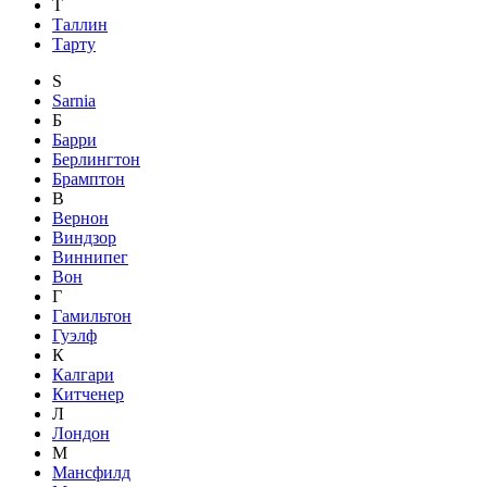
Т
Таллин
Тарту
S
Sarnia
Б
Барри
Берлингтон
Брамптон
В
Вернон
Виндзор
Виннипег
Вон
Г
Гамильтон
Гуэлф
К
Калгари
Китченер
Л
Лондон
М
Мансфилд