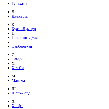
Гувахати
Д
Джакарта
К
Куала-Лумпур
П
Петалинг-Джая
С
Сайберджая
С
Самуи
Х
Хат Яй
М
Манама
Ш
Шейх-Заид
Х
Хайфа