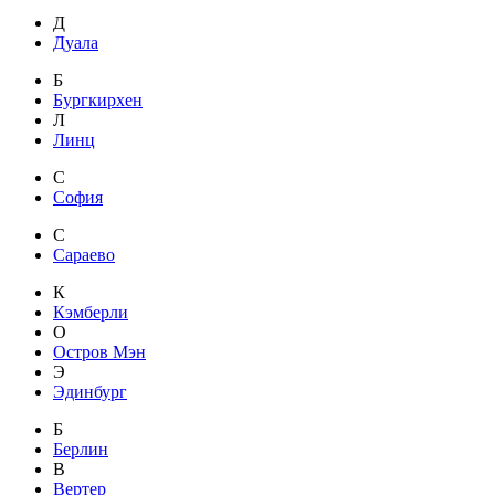
Д
Дуала
Б
Бургкирхен
Л
Линц
С
София
С
Сараево
К
Кэмберли
О
Остров Мэн
Э
Эдинбург
Б
Берлин
В
Вертер