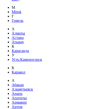
M
Minsk
Г
Гомель
А
Алматы
Астана
Атырау
К
Караганда
У
Усть-Каменогорск
К
Каракол
А
Абакан
Альметьевск
Анапа
Апатиты
Армавир
Артем