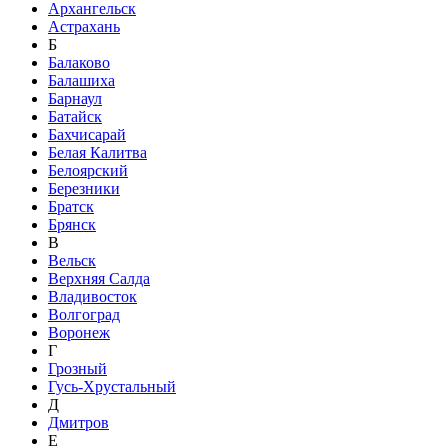
Архангельск
Астрахань
Б
Балаково
Балашиха
Барнаул
Батайск
Бахчисарай
Белая Калитва
Белоярский
Березники
Братск
Брянск
В
Вельск
Верхняя Салда
Владивосток
Волгоград
Воронеж
Г
Грозный
Гусь-Хрустальный
Д
Дмитров
Е