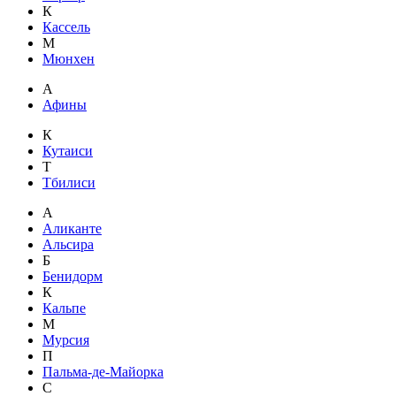
К
Кассель
М
Мюнхен
А
Афины
К
Кутаиси
Т
Тбилиси
А
Аликанте
Альсира
Б
Бенидорм
К
Кальпе
М
Мурсия
П
Пальма-де-Майорка
С