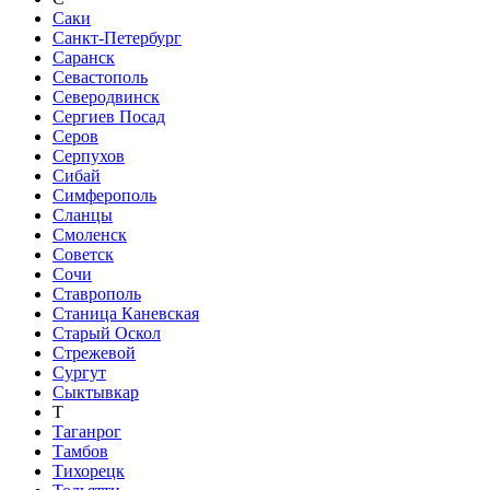
Саки
Санкт-Петербург
Саранск
Севастополь
Северодвинск
Сергиев Посад
Серов
Серпухов
Сибай
Симферополь
Сланцы
Смоленск
Советск
Сочи
Ставрополь
Станица Каневская
Старый Оскол
Стрежевой
Сургут
Сыктывкар
Т
Таганрог
Тамбов
Тихорецк