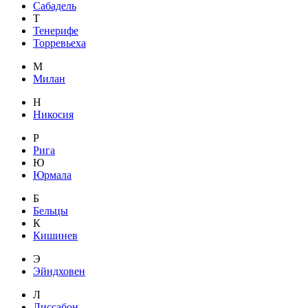
Сабадель
Т
Тенерифе
Торревьеха
М
Милан
Н
Никосия
Р
Рига
Ю
Юрмала
Б
Бельцы
К
Кишинев
Э
Эйндховен
Л
Лиссабон