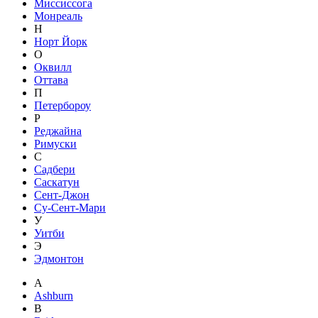
Миссиссога
Монреаль
Н
Норт Йорк
О
Оквилл
Оттава
П
Петербороу
Р
Реджайна
Римуски
С
Садбери
Саскатун
Сент-Джон
Су-Сент-Мари
У
Уитби
Э
Эдмонтон
A
Ashburn
B