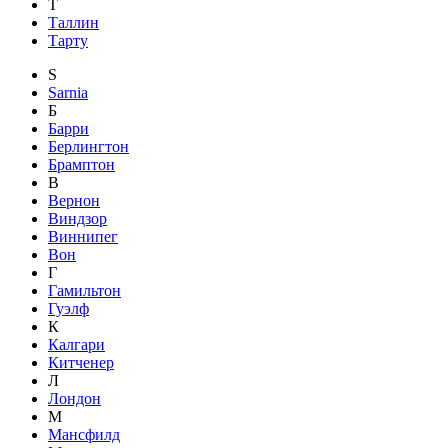
Т
Таллин
Тарту
S
Sarnia
Б
Барри
Берлингтон
Брамптон
В
Вернон
Виндзор
Виннипег
Вон
Г
Гамильтон
Гуэлф
К
Калгари
Китченер
Л
Лондон
М
Мансфилд