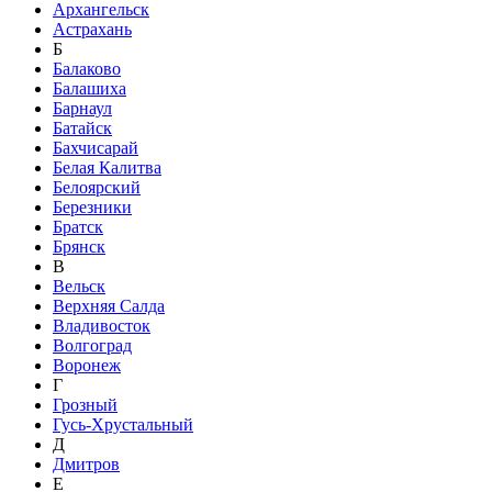
Архангельск
Астрахань
Б
Балаково
Балашиха
Барнаул
Батайск
Бахчисарай
Белая Калитва
Белоярский
Березники
Братск
Брянск
В
Вельск
Верхняя Салда
Владивосток
Волгоград
Воронеж
Г
Грозный
Гусь-Хрустальный
Д
Дмитров
Е