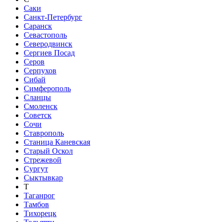
Саки
Санкт-Петербург
Саранск
Севастополь
Северодвинск
Сергиев Посад
Серов
Серпухов
Сибай
Симферополь
Сланцы
Смоленск
Советск
Сочи
Ставрополь
Станица Каневская
Старый Оскол
Стрежевой
Сургут
Сыктывкар
Т
Таганрог
Тамбов
Тихорецк