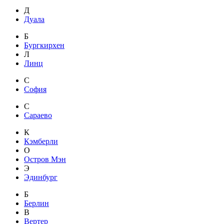
Д
Дуала
Б
Бургкирхен
Л
Линц
С
София
С
Сараево
К
Кэмберли
О
Остров Мэн
Э
Эдинбург
Б
Берлин
В
Вертер