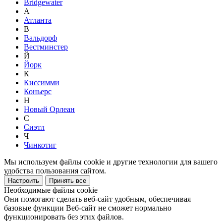
Bridgewater
А
Атланта
В
Вальдорф
Вестминстер
Й
Йорк
К
Киссимми
Коньерс
Н
Новый Орлеан
С
Сиэтл
Ч
Чинкотиг
Мы используем файлы cookie и другие технологии для вашего
удобства пользования сайтом.
Настроить
Принять все
Необходимые файлы cookie
Они помогают сделать веб-сайт удобным, обеспечивая
базовые функции Веб-сайт не сможет нормально
функционировать без этих файлов.