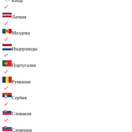
Кипр
Латвия
Молдова
Нидерланды
Португалия
Румыния
Сербия
Словакия
Словения