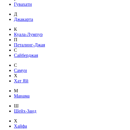
Гувахати
Д
Джакарта
К
Куала-Лумпур
П
Петалинг-Джая
С
Сайберджая
С
Самуи
Х
Хат Яй
М
Манама
Ш
Шейх-Заид
Х
Хайфа