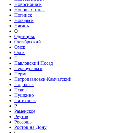
Новосибирск
Новошахтинск
Ногинск
Ноябрьск
Нягань
О
Одинцово
Октябрьский
Омск
Орск
П
Павловский Посад
Первоуральск
Пермь
Петропавловск-Камчатский
Подольск
Псков
Пушкино
Пятигорск
Р
Раменское
Реутов
Россошь
Ростов-на-Дону
С