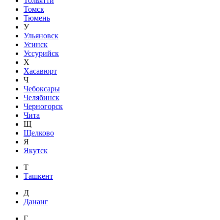
Тольятти
Томск
Тюмень
У
Ульяновск
Усинск
Уссурийск
Х
Хасавюрт
Ч
Чебоксары
Челябинск
Черногорск
Чита
Щ
Щелково
Я
Якутск
Т
Ташкент
Д
Дананг
Г