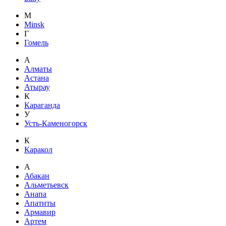
M
Minsk
Г
Гомель
А
Алматы
Астана
Атырау
К
Караганда
У
Усть-Каменогорск
К
Каракол
А
Абакан
Альметьевск
Анапа
Апатиты
Армавир
Артем