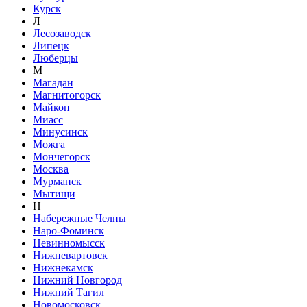
Курск
Л
Лесозаводск
Липецк
Люберцы
М
Магадан
Магнитогорск
Майкоп
Миасс
Минусинск
Можга
Мончегорск
Москва
Мурманск
Мытищи
Н
Набережные Челны
Наро-Фоминск
Невинномысск
Нижневартовск
Нижнекамск
Нижний Новгород
Нижний Тагил
Новомосковск