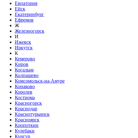
Евпатория
Ейск
Екатеринбург
Ефремов
Ж
Железногорск
И
Ижевск
Иркутск
К
Кемерово
Киров
Когалым
Колпашево
Комсомольск-на-Амуре
Конаково
Королев
Кострома
Красногорск
Краснодар
Краснотурьинск
Красноярск
Кропоткин
Кулебаки
Кунгур