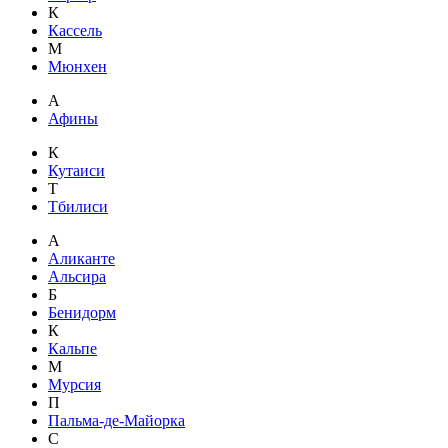
К
Кассель
М
Мюнхен
А
Афины
К
Кутаиси
Т
Тбилиси
А
Аликанте
Альсира
Б
Бенидорм
К
Кальпе
М
Мурсия
П
Пальма-де-Майорка
С