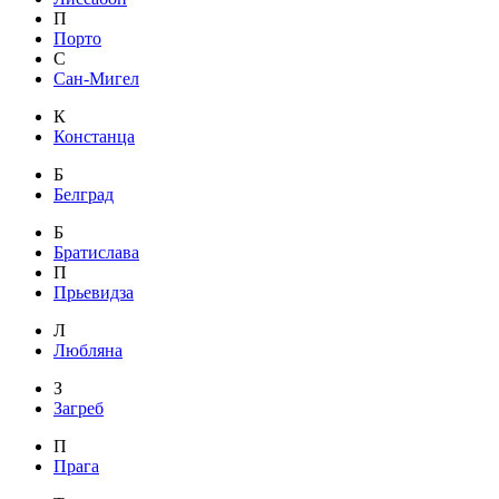
П
Порто
С
Сан-Мигел
К
Констанца
Б
Белград
Б
Братислава
П
Прьевидза
Л
Любляна
З
Загреб
П
Прага